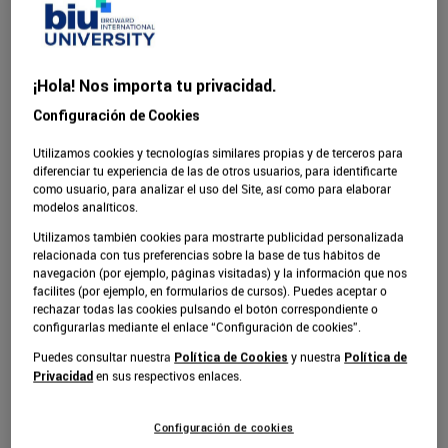
un elemento sin el cual no puede existir ninguna
empresa, sea del tamaño que sea: los clientes.
Por esta razón, una de las mayores preocupaciones de
¡Hola! Nos importa tu privacidad.
empresarios y emprendedores es cómo llegar a los
Configuración de Cookies
clientes, es decir, cómo elaborar acciones eficientes y
efectivas para lograr sus objetivos comerciales.
Utilizamos cookies y tecnologías similares propias y de terceros para
diferenciar tu experiencia de las de otros usuarios, para identificarte
como usuario, para analizar el uso del Site, así como para elaborar
En este contexto, internet cambió las reglas del juego,
modelos analíticos.
todo gracias al
, una herramienta
marketing digital
Utilizamos también cookies para mostrarte publicidad personalizada
clave para los negocios de todos los sectores y
relacionada con tus preferencias sobre la base de tus hábitos de
tamaños.
navegación (por ejemplo, páginas visitadas) y la información que nos
facilites (por ejemplo, en formularios de cursos). Puedes aceptar o
rechazar todas las cookies pulsando el botón correspondiente o
configurarlas mediante el enlace “Configuración de cookies”.
¿Qué es y para qué sirve el
Puedes consultar nuestra
y nuestra
Política de Cookies
Política de
marketing digital?
en sus respectivos enlaces.
Privacidad
El
consiste en una estrategia que
marketing digital
Configuración de cookies
utilizan las marcas para llegar a sus clientes de manera