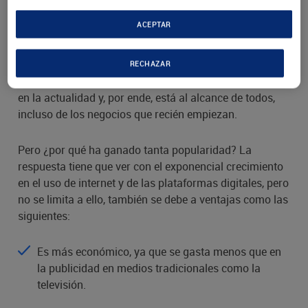
efectiva utilizando los medios que ofrece la virtualidad.
ACEPTAR
Aunque pueda sonar complicado para una persona no
familiarizada con el tema, en realidad el
RECHAZAR
marketing
es una necesidad para casi todas las empresas
digital
en la actualidad y, por ende, está al alcance de todos,
incluso de los negocios que recién empiezan.
Pero ¿por qué ha ganado tanta popularidad? La
respuesta tiene que ver con el exponencial crecimiento
en el uso de internet y de las plataformas digitales, pero
no se limita a ello, también se debe a ventajas como las
siguientes:
Es más económico, ya que se gasta menos que en
la publicidad en medios tradicionales como la
televisión.