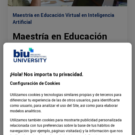
Maestría en Educación Virtual en Inteligencia
Artificial
Maestría en Educación
Virtual en Inteligencia
Artificial
La Maestría en Educación Virtual con IA de BIU es
¡Hola! Nos importa tu privacidad.
un programa de 18 meses 100% online que te
Configuración de Cookies
posiciona para roles como Diseñador Instruccional
con IA, Consultor EdTech o Director de Innovación
Utilizamos cookies y tecnologías similares propias y de terceros para
diferenciar tu experiencia de las de otros usuarios, para identificarte
Educativa con salarios anuales atractivos.
como usuario, para analizar el uso del Site, así como para elaborar
Dominarás IA para educación, creación de
modelos analíticos.
chatbots educativos, plataformas de aprendizaje
Utilizamos también cookies para mostrarte publicidad personalizada
adaptativo, analítica predictiva con Learning
relacionada con tus preferencias sobre la base de tus hábitos de
Analytics y diseño de experiencias con realidad
navegación (por ejemplo, páginas visitadas) y la información que nos