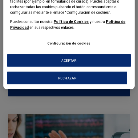
facilites (por ejemplo, en formularios de cursos). Puedes aceptar o
aumentada. Título estadounidense sin requisitos
rechazar todas las cookies pulsando el botón correspondiente o
de programación. Incluye desarrollo de habilidades
configurarlas mediante el enlace “Configuración de cookies”.
de comunicación efectiva, liderazgo de equipos
Puedes consultar nuestra
y nuestra
Política de Cookies
Política de
multidisciplinarios y gestión del cambio
en sus respectivos enlaces.
Privacidad
tecnológico mediante el programa SUJIS.
Configuración de cookies
Duración
Idioma
18 MESES
ESPAÑOL
ACEPTAR
RECHAZAR
Ver más