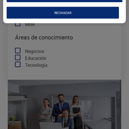
Bachelor
Doctorado
RECHAZAR
Maestría
MBA
Áreas de conocimiento
Negocios
Educación
Tecnología