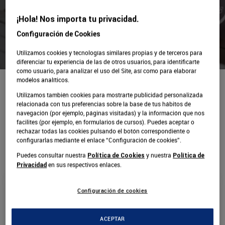
¡Hola! Nos importa tu privacidad.
Asociado
Configuración de Cookies
Utilizamos cookies y tecnologías similares propias y de terceros para
diferenciar tu experiencia de las de otros usuarios, para identificarte
como usuario, para analizar el uso del Site, así como para elaborar
modelos analíticos.
Inicio
Programas
Asociado
Utilizamos también cookies para mostrarte publicidad personalizada
relacionada con tus preferencias sobre la base de tus hábitos de
navegación (por ejemplo, páginas visitadas) y la información que nos
facilites (por ejemplo, en formularios de cursos). Puedes aceptar o
rechazar todas las cookies pulsando el botón correspondiente o
Elige tu titulación
configurarlas mediante el enlace “Configuración de cookies”.
Puedes consultar nuestra
y nuestra
Política de Cookies
Política de
en sus respectivos enlaces.
Privacidad
Configuración de cookies
Tipos de estudio
Asociado
ACEPTAR