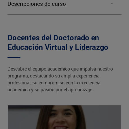
Descripciones de curso
Orien
Doctorado en Educación Virtual en Liderazgo
E
VLO7031
Lea
Org
Docentes del Doctorado en
D
Educación Virtual y Liderazgo
Su
Lead
VLO7032
Descubre el equipo académico que impulsa nuestro
Age of
programa, destacando su amplia experiencia
an
profesional, su compromiso con la excelencia
I
académica y su pasión por el aprendizaje.
2°
VED7021
Me
Cha
VED7022