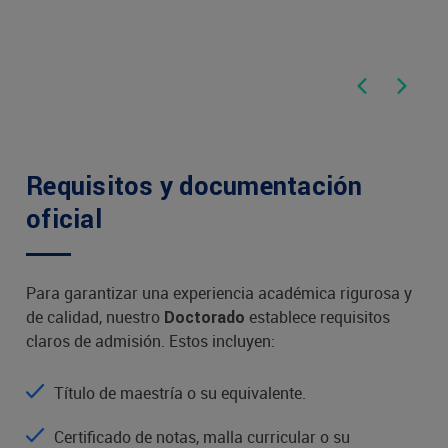
a
VLO7042
Deve
Res
5°
Docto
VED7051
Requisitos y documentación
6°
Co
VED7061
oficial
Ethi
Para garantizar una experiencia académica rigurosa y
Inter
VED7062
de calidad, nuestro
establece requisitos
Doctorado
–
claros de admisión. Estos incluyen:
A
betwee
Título de maestría o su equivalente.
7°
Docto
VED7071
Certificado de notas, malla curricular o su