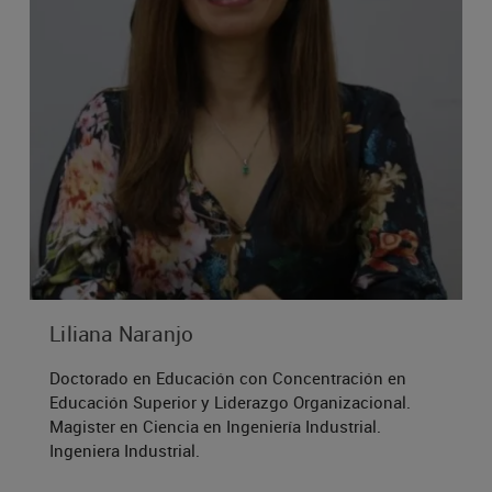
T
Teach
o
3°
VED7031
Met
Digit
VED7012
Onl
4°
L
VLO7041
Liliana Naranjo
Man
E
Doctorado en Educación con Concentración en
Int
Educación Superior y Liderazgo Organizacional.
Virt
Magister en Ciencia en Ingeniería Industrial.
I
Ingeniera Industrial.