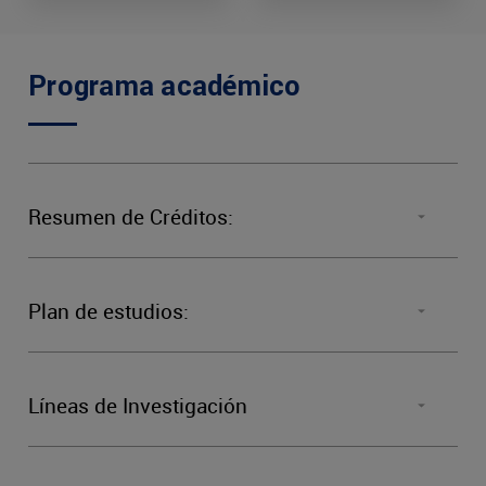
Programa académico
Resumen de Créditos:
Tipo de materias
Plan de estudios:
Obligatorias
PERIODO
CÓDIGO
NO
Líneas de Investigación
Tesis
Líneas de Investigación
1°
Doct
VED7011
Total