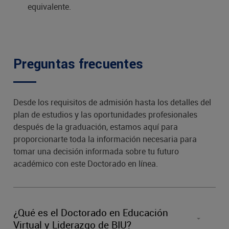
equivalente.
8°
Evalua
VED7081
Preguntas frecuentes
Per
VED7082
In
Tec
Dista
Desde los requisitos de admisión hasta los detalles del
plan de estudios y las oportunidades profesionales
después de la graduación, estamos aquí para
9°
Doctor
VED7091
proporcionarte toda la información necesaria para
tomar una decisión informada sobre tu futuro
10°
Di
VED7101
académico con este Doctorado en línea.
(*) Cursos que se pueden sustituir por el conjunto de curs
relacionados con la concentración elegida.
¿Qué es el Doctorado en Educación
Virtual y Liderazgo de BIU?