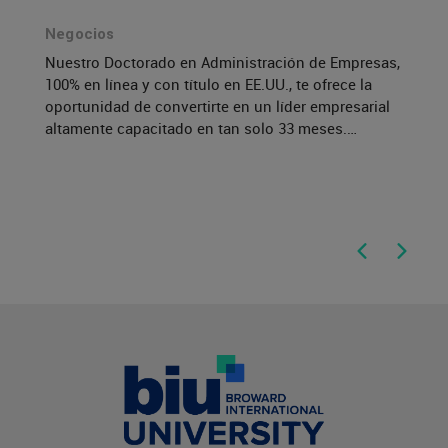
Negocios
Nuestro Doctorado en Administración de Empresas,
100% en línea y con título en EE.UU., te ofrece la
oportunidad de convertirte en un líder empresarial
altamente capacitado en tan solo 33 meses.
Complementa tu formación con nuestro programa
SUJIS, que te ayudará a desarrollar habilidades
blandas esenciales para destacar en tu carrera.
a
e