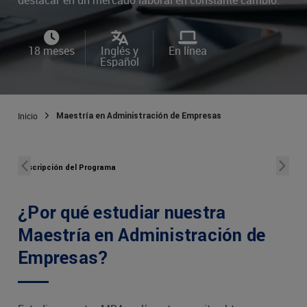
18 meses
Inglés y
En línea
Español
Inicio
Maestría en Administración de Empresas
Descripción del Programa
Obje
¿Por qué estudiar nuestra
Maestría en Administración de
Empresas?