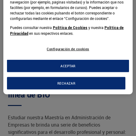
navegación (por ejemplo, páginas visitadas) y la información que nos
facilites (por ejemplo, en formularios de cursos). Puedes aceptar o
rechazar todas las cookies pulsando el botón correspondiente o
configurarlas mediante el enlace “Configuración de cookies”.
Puedes consultar nuestra
y nuestra
Política de Cookies
Política de
en sus respectivos enlaces.
Privacidad
Configuración de cookies
ACEPTAR
Ventajas de estudiar el MBA en
RECHAZAR
línea de BIU
Estudiar nuestra Maestría en Administración de
Empresas te brinda una serie de beneficios
significativos para el desarrollo profesional y personal: