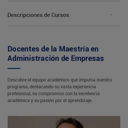
Obligatorias
PERIODO
CÓDIGO
NO
Descripciones de Cursos:
Tesis
MBA
1
M
BUS6011
Total
Docentes de la Maestría en
M
BUS6012
A
Administración de Empresas
2
Lea
BUS6021
Org
Descubre el equipo académico que impulsa nuestro
programa, destacando su vasta experiencia
profesional, su compromiso con la excelencia
académica y su pasión por el aprendizaje.
BUS6022
3
BUS6031
Go