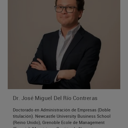
In
Econo
Policy
Man
BUS6032
4
The E
BUS6042
M
Huma
BUS6043
Man
Dr. José Miguel Del Río Contreras
5
I
BUS6051
Doctorado en Administración de Empresas (Doble
Sy
titulación). Newcastle University Business School
T
(Reino Unido); Grenoble Ecole de Management
Ma