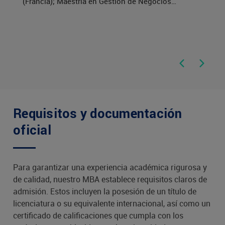
(Francia); Maestría en Gestión de Negocios
Electrónicos. International University of Japan,
Niigata, Japón.
BUS6052
Me
6
Ope
BUS6061
Ma
Requisitos y documentación
BUS6062
oficial
(*) Cursos a ser sustituidos por el conjunto de cursos ele
relacionados con la concentración elegida.
Para garantizar una experiencia académica rigurosa y
de calidad, nuestro MBA establece requisitos claros de
admisión. Estos incluyen la posesión de un título de
licenciatura o su equivalente internacional, así como un
certificado de calificaciones que cumpla con los