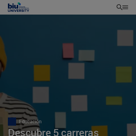
Pasar
al
contenido
principal
Educación
Descubre 5 carreras