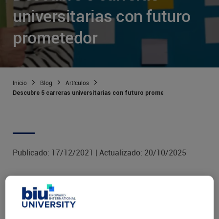
universitarias con futuro
prometedor
Inicio
Blog
Artículos
Descubre 5 carreras universitarias con futuro prometedor
Publicado:
17/12/2021
|
Actualizado:
20/10/2025
Decidir qué carrera estudiar es siempre un dilema
complejo, especialmente en un mundo tan cambiante
como el actual. Y es que en el nuevo milenio hemos