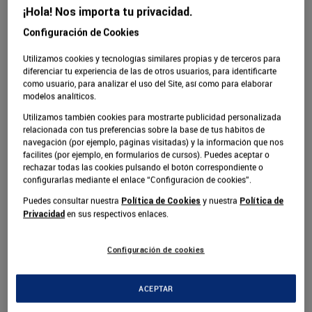
visto desarrollos increíbles de tecnologías que han
¡Hola! Nos importa tu privacidad.
modificado drásticamente nuestra vida cotidiana.
Configuración de Cookies
Asimismo, hemos visto fenómenos adversos que se
Utilizamos cookies y tecnologías similares propias y de terceros para
han agudizado con los años, como el cambio climático,
diferenciar tu experiencia de las de otros usuarios, para identificarte
como usuario, para analizar el uso del Site, así como para elaborar
o que han aparecido de un momento a otro, como la
modelos analíticos.
pandemia del nuevo coronavirus.
Utilizamos también cookies para mostrarte publicidad personalizada
relacionada con tus preferencias sobre la base de tus hábitos de
Todos estos factores están teniendo un impacto en
navegación (por ejemplo, páginas visitadas) y la información que nos
facilites (por ejemplo, en formularios de cursos). Puedes aceptar o
cada una de las dimensiones de la vida, incluyendo la
rechazar todas las cookies pulsando el botón correspondiente o
educación universitaria, donde hay carreras que están
configurarlas mediante el enlace “Configuración de cookies”.
caducando, otras que se están transformando y otras
Puedes consultar nuestra
y nuestra
Política de Cookies
Política de
más que se están creando de acuerdo a las
en sus respectivos enlaces.
Privacidad
necesidades del mañana.
Configuración de cookies
Queremos que tomes las mejores decisiones para tu
vida. Por eso, te presentamos aquí 5 de las mejores
ACEPTAR
carreras universitarias para el futuro, según portales
como LinkedIn.