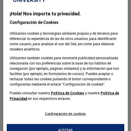
de procesos jerarquizados centrados en el
producto/servicio y la balanza comercial. Ahora las
¡Hola! Nos importa tu privacidad.
organizaciones son una especie de “ser vivo” en
continuo proceso de cambio y retroalimentación.
Configuración de Cookies
Utilizamos cookies y tecnologías similares propias y de terceros para
El nuevo escenario evidencia aspectos necesarios
diferenciar tu experiencia de las de otros usuarios, para identificarte
como la adaptación a la incertidumbre y el uso de la
como usuario, para analizar el uso del Site, así como para elaborar
modelos analíticos.
tecnología para estar al día en un mundo
hiperconectado donde los cambios se producen
Utilizamos también cookies para mostrarte publicidad personalizada
relacionada con tus preferencias sobre la base de tus hábitos de
prácticamente a diario. De hecho, la resolución de
navegación (por ejemplo, páginas visitadas) y la información que nos
problemas está integrada en la actividad de los
facilites (por ejemplo, en formularios de cursos). Puedes aceptar o
gestores de negocios y hay que estar preparados para
rechazar todas las cookies pulsando el botón correspondiente o
configurarlas mediante el enlace “Configuración de cookies”.
asumir y sortear con éxito todos estos retos.
Puedes consultar nuestra
y nuestra
Política de Cookies
Política de
en sus respectivos enlaces.
Privacidad
También se han generalizado nuevas metodologías
para innovar en las empresas como el Design Thinking
Configuración de cookies
y ha mejorado la resolución de problemas gracias a las
metodologías Agile que optimizan la toma de
decisiones. Además, soluciones como el teletrabajo, la
ACEPTAR