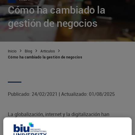
Cómo ha cambiado la
gestión de negocios
Inicio
Blog
Artículos
Cómo ha cambiado la gestión de negocios
Publicado:
24/02/2021
|
Actualizado:
01/08/2025
La globalización, internet y la digitalización han
transformado las relaciones entre personas y
empresas. La gestión empresarial ya no es una suma