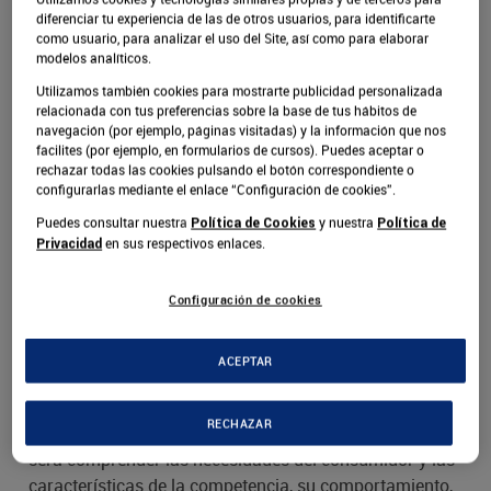
emprender, apostarle a crear su negocio y tener
diferenciar tu experiencia de las de otros usuarios, para identificarte
ingresos extra. Precisamente, es por esta razón que
como usuario, para analizar el uso del Site, así como para elaborar
dejamos algunos
en medio
consejos para emprender
modelos analíticos.
de la nueva normalidad ya que hay quienes han
Utilizamos también cookies para mostrarte publicidad personalizada
aprovechado las oportunidades para potencializar sus
relacionada con tus preferencias sobre la base de tus hábitos de
navegación (por ejemplo, páginas visitadas) y la información que nos
habilidades y explotarlas al máximo.
facilites (por ejemplo, en formularios de cursos). Puedes aceptar o
rechazar todas las cookies pulsando el botón correspondiente o
Si tú eres de las personas que tiene la idea de
configurarlas mediante el enlace “Configuración de cookies”.
emprender, pero aún no toma el riesgo, lee este artículo
Puedes consultar nuestra
y nuestra
Política de Cookies
Política de
completo, en el cual podrás conocer todo lo que debes
en sus respectivos enlaces.
Privacidad
tener en cuenta para emprender en medio de la
reactivación económica.
Configuración de cookies
En términos generales, es fundamental que antes de
ACEPTAR
emprender te preguntes ¿qué quieres vender? y ¿por
qué? Las razones deben estar ligadas a motivos
RECHAZAR
comerciales y no emocionales, así el siguiente paso
será comprender las necesidades del consumidor y las
características de la competencia, su comportamiento,