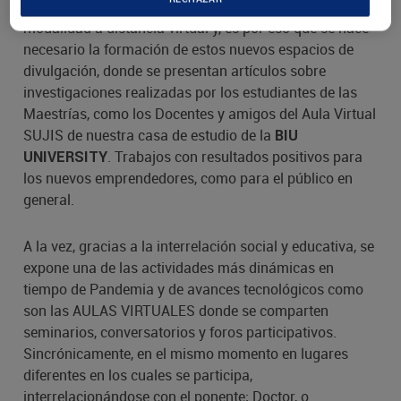
En este punto, se toma en cuenta la educación en la
modalidad a distancia virtual y, es por eso que se hace
necesario la formación de estos nuevos espacios de
divulgación, donde se presentan artículos sobre
investigaciones realizadas por los estudiantes de las
Maestrías, como los Docentes y amigos del Aula Virtual
SUJIS de nuestra casa de estudio de la
BIU
. Trabajos con resultados positivos para
UNIVERSITY
los nuevos emprendedores, como para el público en
general.
A la vez, gracias a la interrelación social y educativa, se
expone una de las actividades más dinámicas en
tiempo de Pandemia y de avances tecnológicos como
son las AULAS VIRTUALES donde se comparten
seminarios, conversatorios y foros participativos.
Sincrónicamente, en el mismo momento en lugares
diferentes en los cuales se participa,
interrelacionándose con el ponente; Doctor, o