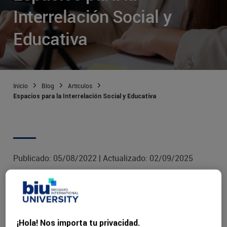
Interrelación Social y
Educativa
Inicio
Blog
Artículos
Espacios para la Interrelación Social y Educativa
Publicado:
05/08/2022
|
Actualizado:
02/09/2025
Por: Dr. Sandra Verde
¡Hola! Nos importa tu privacidad.