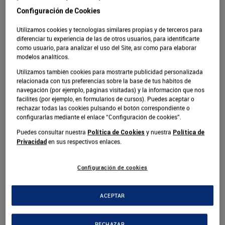
Configuración de Cookies
La BIU, UNIVERSITY, abre espacios para la
, sobre artículos
interrelación social y educativa
Utilizamos cookies y tecnologías similares propias y de terceros para
diferenciar tu experiencia de las de otros usuarios, para identificarte
divulgativos de la experiencia investigativa, en el seno
como usuario, para analizar el uso del Site, así como para elaborar
de la Universidad y que se difunda a todos los espacios,
modelos analíticos.
que así lo requieran: Universitarios, empresariales,
Utilizamos también cookies para mostrarte publicidad personalizada
académicos y otros.
relacionada con tus preferencias sobre la base de tus hábitos de
navegación (por ejemplo, páginas visitadas) y la información que nos
facilites (por ejemplo, en formularios de cursos). Puedes aceptar o
Para ello, se hace uso de las nuevas tecnologías
rechazar todas las cookies pulsando el botón correspondiente o
virtuales y de desarrollo personal para el éxito en las
configurarlas mediante el enlace “Configuración de cookies”.
gestiones que realizan cada ente participante o
Puedes consultar nuestra
y nuestra
Política de Cookies
Política de
empresario.
en sus respectivos enlaces.
Privacidad
Estos ensayos permitirán contemporizarnos, con las
Configuración de cookies
técnicas digitales que hoy tienen gran repercusión en lo
que se relaciona con el
er,
onocer y,
acer del mundo
S
C
H
ACEPTAR
moderno.
RECHAZAR