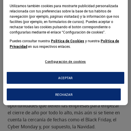
Las festividades son momentos muy importantes para
Utilizamos también cookies para mostrarte publicidad personalizada
relacionada con tus preferencias sobre la base de tus hábitos de
las personas, pero también para las empresas. Cada
navegación (por ejemplo, páginas visitadas) y la información que nos
fecha especial pone a prueba la creatividad de las
facilites (por ejemplo, en formularios de cursos). Puedes aceptar o
organizaciones y su capacidad para sobresalir según el
rechazar todas las cookies pulsando el botón correspondiente o
configurarlas mediante el enlace “Configuración de cookies”.
espíritu de cada fiesta.
Puedes consultar nuestra
y nuestra
Política de Cookies
Política de
en sus respectivos enlaces.
Privacidad
El “Thanksgiving” o Día de Acción de Gracias no es la
excepción. En esta festividad, las familias se reúnen, se
dan regalos, disfrutan de comidas tradicionales como
Configuración de cookies
el pavo o las galletas de jengibre, y agradecen por las
cosas buenas sucedidas durante el año.
ACEPTAR
Este hermoso ambiente que se vive el cuarto jueves de
RECHAZAR
cada noviembre es, sin embargo, una de las mayores
oportunidades que tienen las empresas para empezar
el cierre de año por todo lo alto, más aún si se tiene en
cuenta la cercanía de fechas como el Black Friday, el
Cyber Monday y, por supuesto, la Navidad.