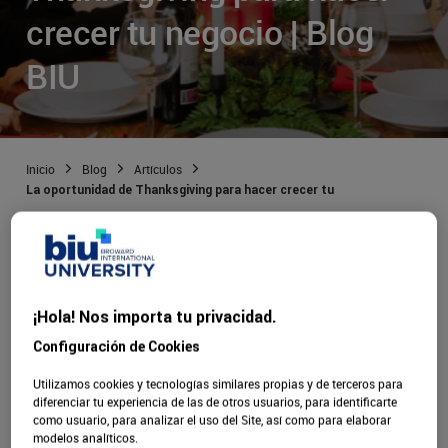
crecer tu negocio | Blog
BIU
Inicio
Blog
Artículos
La oportunidad de Thanksgiving para hacer crecer tu negocio | Blog BIU
Publicado:
24/11/2021
|
Actualizado:
08/10/2025
¡Hola! Nos importa tu privacidad.
Configuración de Cookies
Thanksgiving: una oportunidad
Utilizamos cookies y tecnologías similares propias y de terceros para
diferenciar tu experiencia de las de otros usuarios, para identificarte
para hacer crecer tu negocio
como usuario, para analizar el uso del Site, así como para elaborar
modelos analíticos.