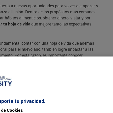
uerta a nuevas oportunidades para volver a empezar y
anza e ilusión. Dentro de los propósitos más comunes
r hábitos alimenticios, obtener dinero, viajar y por
que mejore tanto las expectativas
r tu hoja de vida
 fundamental contar con una hoja de vida que además
oral para el nuevo año, también logre impactar a las
mento. Por esta razón, es importante conocer
ra
y preparar tu hoja de vida ante
potenciar soft skills
cia de preparar la hoja
2?
mporta tu privacidad.
 de Cookies