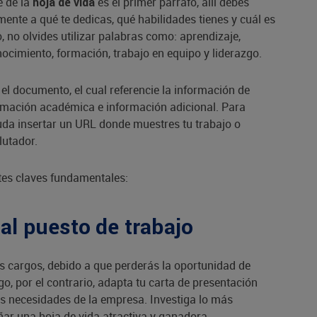
e de la
es el primer párrafo, allí debes
hoja de vida
mente a qué te dedicas, qué habilidades tienes y cuál es
, no olvides utilizar palabras como: aprendizaje,
nocimiento, formación, trabajo en equipo y liderazgo.
el documento, el cual referencie la información de
formación académica e información adicional. Para
yuda insertar un URL donde muestres tu trabajo o
clutador.
tes claves fundamentales:
al puesto de trabajo
s cargos, debido a que perderás la oportunidad de
go, por el contrario, adapta tu carta de presentación
as necesidades de la empresa. Investiga lo más
ñar una hoja de vida atractiva y ganadora.