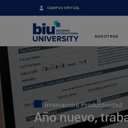
Pasar
CAMPUS VIRTUAL
al
contenido
principal
NOSOTROS
Innovación
| Productividad
Año nuevo, trab