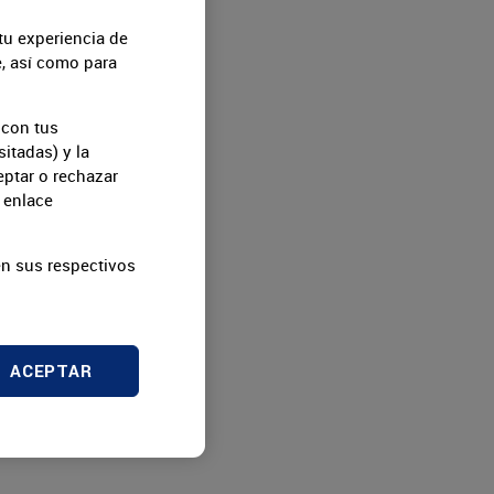
tu experiencia de
e, así como para
 con tus
itadas) y la
eptar o rechazar
 enlace
n sus respectivos
ACEPTAR