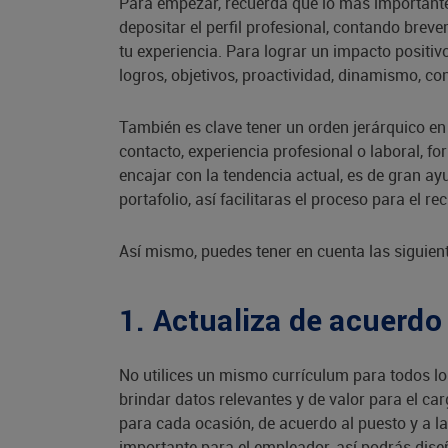
Para empezar, recuerda que lo más important
depositar el perfil profesional, contando breve
tu experiencia. Para lograr un impacto positivo
logros, objetivos, proactividad, dinamismo, co
También es clave tener un orden jerárquico en 
contacto, experiencia profesional o laboral, 
encajar con la tendencia actual, es de gran a
portafolio, así facilitaras el proceso para el re
Así mismo, puedes tener en cuenta las siguien
1. Actualiza de acuerdo 
No utilices un mismo currículum para todos lo
brindar datos relevantes y de valor para el car
para cada ocasión, de acuerdo al puesto y a l
importante para el empleador, así podrás dise