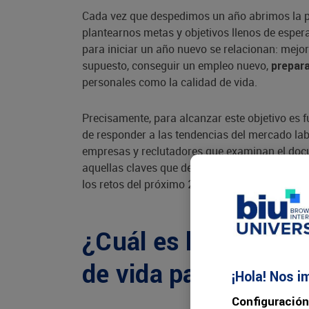
Cada vez que despedimos un año abrimos la p
plantearnos metas y objetivos llenos de esper
para iniciar un año nuevo se relacionan: mejora
supuesto, conseguir un empleo nuevo,
prepara
personales como la calidad de vida.
Precisamente, para alcanzar este objetivo es
de responder a las tendencias del mercado lab
empresas y reclutadores que examinan el docu
aquellas claves que debes tener en cuenta pa
los retos del próximo 2022.
¿Cuál es la importan
de vida para el 202
¡Hola! Nos i
Configuración