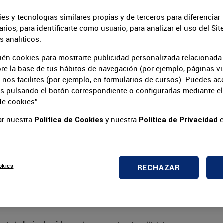
 tanto así que, al hablar de
, ya no se
hoja de vida
es y tecnologías similares propias y de terceros para diferenciar 
 y aburrido, hoy en día tu currículum debe ser tan
arios, para identificarte como usuario, para analizar el uso del Sit
 segundos, el tiempo estimado que dedica un
 analíticos.
s características necesarias para ocupar la vacante.
ién cookies para mostrarte publicidad personalizada relacionada
ue te ayudará a alcanzar grandes metas profesionales,
re la base de tus hábitos de navegación (por ejemplo, páginas vis
nos facilites (por ejemplo, en formularios de cursos). Puedes ac
s en el mundo laboral. Por lo tanto, al ser la carta de
es pulsando el botón correspondiente o configurarlas mediante el
s importante y ser concreto, evitar el uso de adjetivos,
de cookies”.
iencia que ayudará a complementar tu perfil.
ar nuestra
y nuestra
e
Política de Cookies
Política de Privacidad
 cuenta a la hora de
e vida ante las nuevas
okies
RECHAZAR