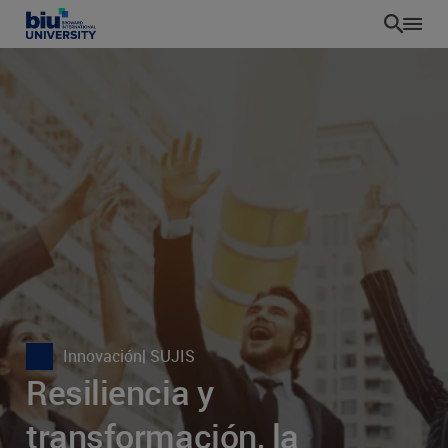
Pasar
al
contenido
principal
Innovación
| SUJIS
Resiliencia y
transformación, la