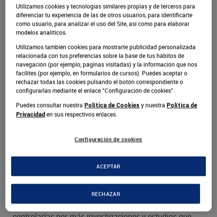
ambiental, informativo, entre otros asuntos. Para
Utilizamos cookies y tecnologías similares propias y de terceros para
asumir los retos que estos pueden causar, se requiere
diferenciar tu experiencia de las de otros usuarios, para identificarte
aprender a reconocer y evaluar escenarios VUCA y
como usuario, para analizar el uso del Site, así como para elaborar
modelos analíticos.
BANI y hacer de la resiliencia un modo
Utilizamos también cookies para mostrarte publicidad personalizada
relacionada con tus preferencias sobre la base de tus hábitos de
Las transformaciones en el mundo, exigen una nueva
navegación (por ejemplo, páginas visitadas) y la información que nos
prospectiva que esté a la altura, ya que hablamos de un
facilites (por ejemplo, en formularios de cursos). Puedes aceptar o
rechazar todas las cookies pulsando el botón correspondiente o
mundo de máxima fragilidad en todos los ámbitos, en
configurarlas mediante el enlace “Configuración de cookies”.
donde no hay un criterio de linealidad y es lógico el
Puedes consultar nuestra
y nuestra
Política de Cookies
Política de
desconcierto.
en sus respectivos enlaces.
Privacidad
Enfrentamos los cambios y la inmediatez sin una lógica
Configuración de cookies
o preparación previa, para la muestra, la coyuntura por
COVID 19 y precisamente, estos escenarios producen
ACEPTAR
dudas, incertidumbre y miedo en su máxima expresión.
Sin duda, es imposible escaparse de situaciones
RECHAZAR
imprevistas en el entorno, ya que no podemos
controlarlas por más investigaciones y estudios que