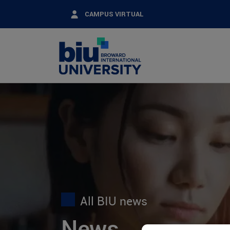
Skip
CAMPUS VIRTUAL
to
main
content
All BIU news
News