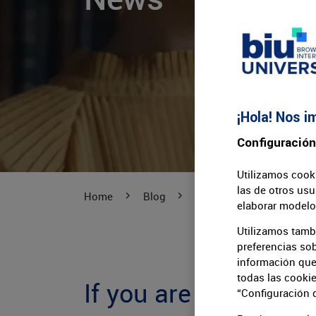
¡Hola! Nos i
Configuración
Utilizamos cooki
las de otros usu
Home
Blog
News
elaborar modelos
Utilizamos tamb
preferencias sob
información que 
todas las cooki
If you are a media 
“Configuración 