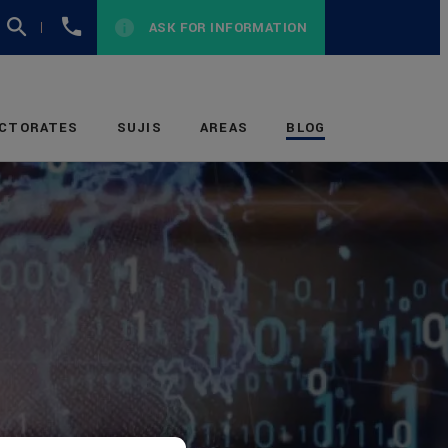
+1
ASK FOR INFORMATION
(954)
870-
7359
CTORATES
SUJIS
AREAS
BLOG