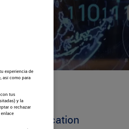
tu experiencia de
e, así como para
 con tus
itadas) y la
eptar o rechazar
 enlace
the Communication