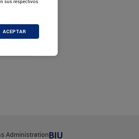
l].
n sus respectivos
ACEPTAR
s Administration
BIU